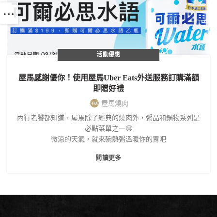
活動優惠
屋馬感謝優你！使用屋馬Uber Eats外送服務訂購滿額
即贈好禮
屋馬燒肉
內行老饕都知道，屋馬除了經典的燒肉外，粥品和鍋物系列是
必點菜單之一🤤
微涼的天氣，就來碗熱粥溫暖你的胃吧
閱讀更多