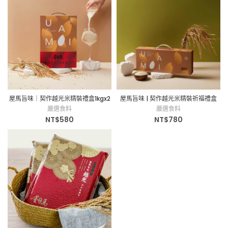
屋馬旨味｜契作越光米精裝禮盒1kgx2
屋馬旨味 | 契作越光米精裝祈福禮盒
入
(300gx6包入)
嚴選食料
嚴選食料
NT$
580
NT$
780