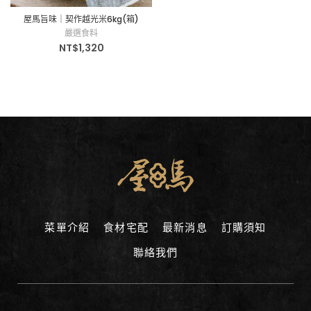
屋馬旨味｜契作越光米6kg(箱)
嚴選食料
NT$
1,320
菜單介紹
食材宅配
最新消息
訂購須知
聯絡我們